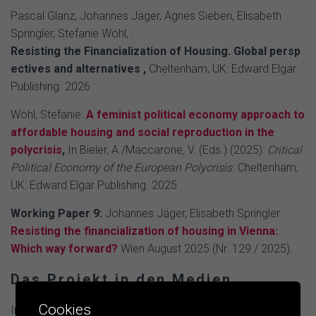
Pascal Glanz, Johannes Jäger, Agnes Sieben, Elisabeth
Springler, Stefanie Wöhl, :
Resisting the Financialization of Housing. Global persp
ectives and alternatives ,
Cheltenham, UK: Edward Elgar
Publishing. 2026
Wöhl, Stefanie:
A feminist political economy approach to
affordable housing and social reproduction in the
polycrisis
,
In Bieler, A./Maccarone
,
V. (Eds.) (2025):
Critical
Political Economy of the European Polycrisis
. Cheltenham,
UK: Edward Elgar Publishing. 2025
Working Paper 9:
Johannes Jäger, Elisabeth Springler:
Resisting the financialization of housing in Vienna:
Which way forward?
Wien August 2025 (Nr. 129 / 2025).
Das Projekt in den Medien
Cookies
Interview mit Elisabeth Springler im Podcast der