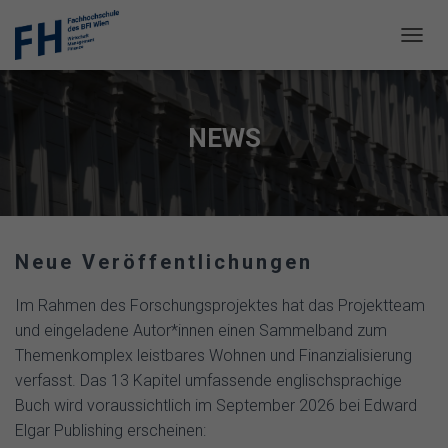
N
A
V
I
G
NEWS
A
T
I
O
N
U
Neue Veröffentlichungen
M
S
C
Im Rahmen des Forschungsprojektes hat das Projektteam
H
und eingeladene Autor*innen einen Sammelband zum
A
Themenkomplex leistbares Wohnen und Finanzialisierung
L
T
verfasst. Das 13 Kapitel umfassende englischsprachige
E
Buch wird voraussichtlich im September 2026 bei Edward
N
Elgar Publishing erscheinen: